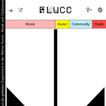
Urbaner Aktivismus als gelebtes Experiment in der Wiener Kunst-, Musik und Clubszene
Musik
Kunst
Community
Radio