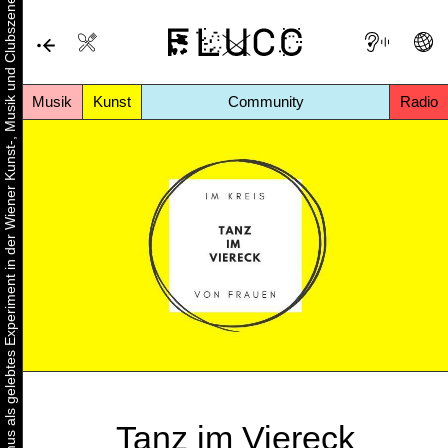
Urbaner Aktivismus als gelebtes Experiment in der Wiener Kunst-, Musik und Clubszene
Musik
Kunst
Community
Radio
Tanz im Viereck