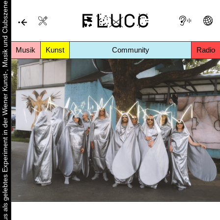
Urbaner Aktivismus als gelebtes Experiment in der Wiener Kunst-, Musik und Clubszene
Musik
Kunst
Community
Radio