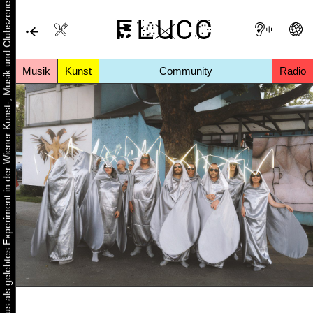
Urbaner Aktivismus als gelebtes Experiment in der Wiener Kunst-, Musik und Clubszene
Musik
Kunst
Community
Radio