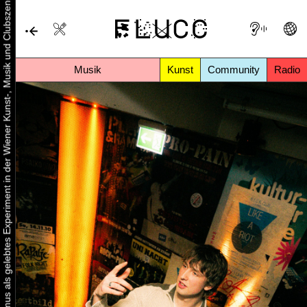
Urbaner Aktivismus als gelebtes Experiment in der Wiener Kunst-, Musik und Clubszene
Musik
Kunst
Community
Radio