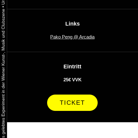
•
Urbaner Aktivismus als gelebtes Experiment in der Wiener Kunst-, Musik und Clubszene
Links
Pako Peng @ Arcadia
Eintritt
25€ VVK
TICKET