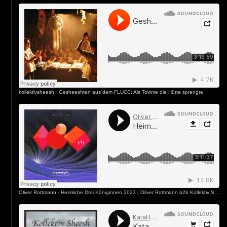
kollektivsheesh
·
Gesheeshten aus dem FLUCC: Als Townie die Hütte sprengte
Oliver Rottmann
·
Heimliche Drei Königinnen 2023 | Oliver Rottmann b2b Kollektiv Sheesh