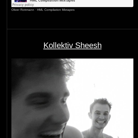
Oliver Rottmann
·
HML Compilation Mixtapes
Kollektiv Sheesh