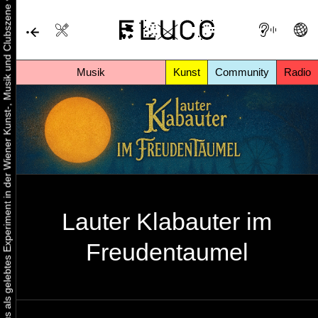
•
Urbaner Aktivismus als gelebtes Experiment in der Wiener Kunst-, Musik und Clubszene
Musik
Kunst
Community
Radio
Lauter Klabauter im
Freudentaumel