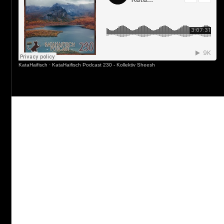
KataHaifisch
·
KataHaifisch Podcast 230 - Kollektiv Sheesh