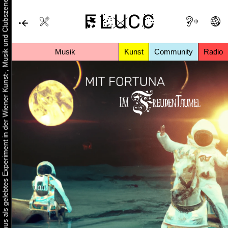
Urbaner Aktivismus als gelebtes Experiment in der Wiener Kunst-, Musik und Clubszene
Musik
Kunst
Community
Radio