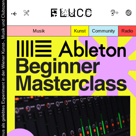
Urbaner Aktivismus als gelebtes Experiment in der Wiener Kunst-, Musik und Clubszene
Musik
Kunst
Community
Radio