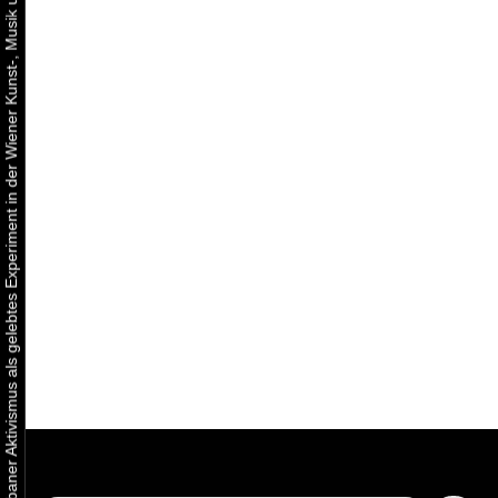
Urbaner Aktivismus als gelebtes Experiment in der Wiener Kunst-, Musik und Clubszene