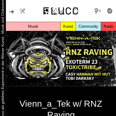
Urbaner Aktivismus als gelebtes Experiment in der Wiener Kunst-, Musik und Clubszene
Musik
Kunst
Community
Radio
Vienn_a_Tek w/ RNZ
Raving