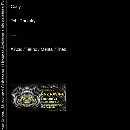
Casy
Tobi Darksky
----
# Acid / Tekno / Mental / Trieb
•