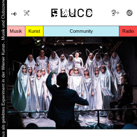
Urbaner Aktivismus als gelebtes Experiment in der Wiener Kunst-, Musik und Clubszene
Musik
Kunst
Community
Radio