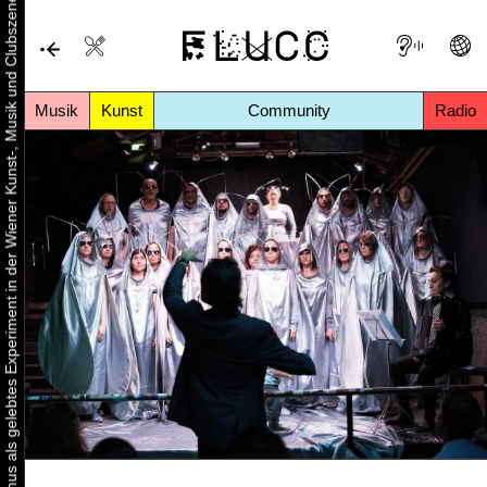
Urbaner Aktivismus als gelebtes Experiment in der Wiener Kunst-, Musik und Clubszene
Musik
Kunst
Community
Radio