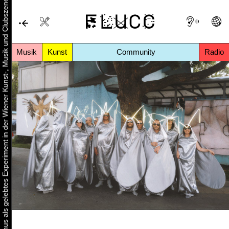
Urbaner Aktivismus als gelebtes Experiment in der Wiener Kunst-, Musik und Clubszene
Musik
Kunst
Community
Radio