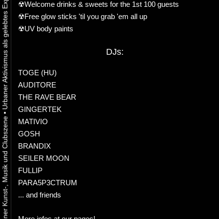
☢Welcome drinks & sweets for the 1st 100 guests
☢Free glow sticks 'til you grab 'em all up
☢UV body paints
DJs:
TOGE (HU)
AUDITORE
THE RAVE BEAR
GINGERTEK
•
MATIVIO
GOSH
BRANDIX
SEILER MOON
FULLIP
PARA5P3CTRUM
... and friends
More infos at our pages!