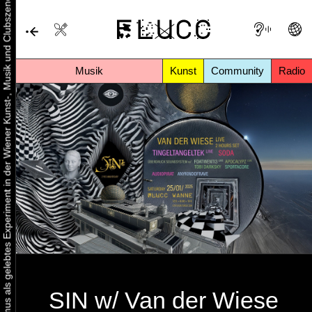
Urbaner Aktivismus als gelebtes Experiment in der Wiener Kunst-, Musik und Clubszene
Musik
Kunst
Community
Radio
SIN w/ Van der Wiese