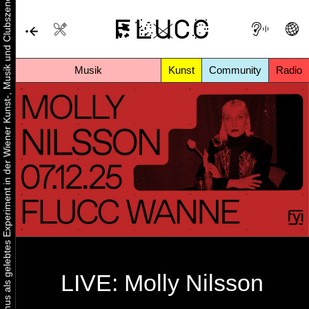
Urbaner Aktivismus als gelebtes Experiment in der Wiener Kunst-, Musik und Clubszene
Musik
Kunst
Community
Radio
LIVE: Molly Nilsson