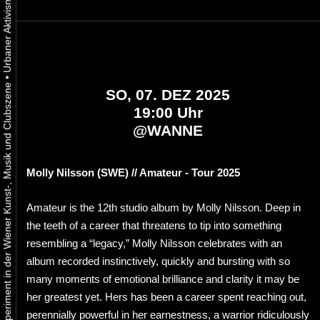
•
Urbaner Aktivismus als gelebtes Experiment in der Wiener Kunst-, Musik und Clubszene
SO, 07. DEZ 2025
19:00 Uhr
@
WANNE
Molly Nilsson (SWE) // Amateur - Tour 2025
Amateur is the 12th studio album by Molly Nilsson. Deep in
the teeth of a career that threatens to tip into something
resembling a “legacy,” Molly Nilsson celebrates with an
album recorded instinctively, quickly and bursting with so
many moments of emotional brilliance and clarity it may be
her greatest yet. Hers has been a career spent reaching out,
perennially powerful in her earnestness, a warrior ridiculously