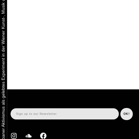
Urbaner Aktivismus als gelebtes Experiment in der Wiener Kunst-, Musik und Clubszene