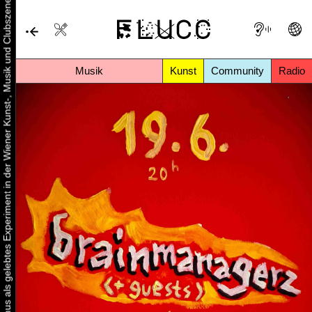
Urbaner Aktivismus als gelebtes Experiment in der Wiener Kunst-, Musik und Clubszene
Musik
Kunst
Community
Radio