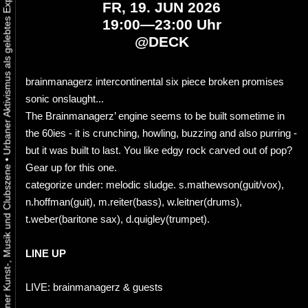
FR, 19. JUN 2026
19:00—23:00 Uhr
@
DECK
brainmanagerz intercontinental six piece broken promises
sonic onslaught...
The Brainmanagerz’ engine seems to be built sometime in
the 60ies - it is crunching, howling, buzzing and also purring -
but it was built to last. You like edgy rock carved out of pop?
•
Gear up for this one.
categorize under: melodic sludge. s.mathewson(guit/vox),
n.hoffman(guit), m.reiter(bass), w.leitner(drums),
t.weber(baritone sax), d.quigley(trumpet).
LINE UP
LIVE: brainmanagerz & guests