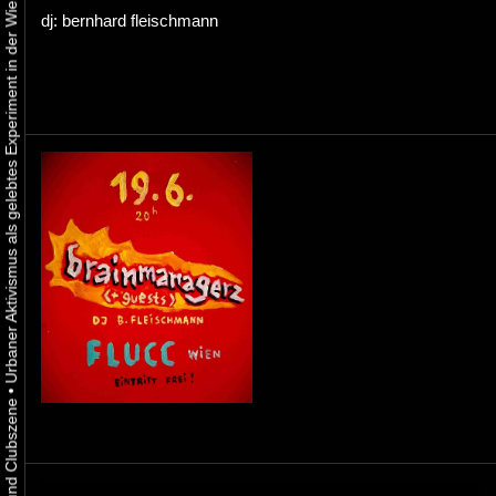
Urbaner Aktivismus als gelebtes Experiment in der Wiener Kunst-, Musik und Clubszene
dj: bernhard fleischmann
•